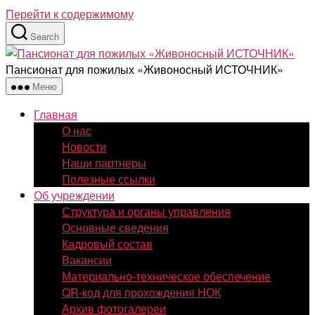
Перейти к содержимому
Search
Пансионат для пожилых «Живоносный ИСТОЧНИК»
Меню
Главная
О нас
Новости
Наши партнеры
Полезные ссылки
Об учреждении
Структура и органы управления
Основные сведения
Кадровый состав
Вакансии
Материально-техническое обеспечение
QR-код для прохождения НОК
Архив фотогалереи