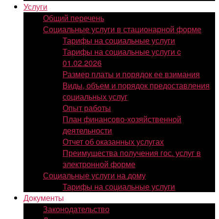
Услуги
Общий перечень
Социальные услуги в стационарной форме
Тарифы на социальные услуги
Тарифы на социальные услуги c
01.02.2026
Размер платы и порядок ее взимания
Виды, объем и порядок предоставления
социальных услуг
Опыт работы
План финансово-хозяйственной
деятельности
Отчет об оказанных услугах
Преимущества получения гос. услуг в
электронной форме
Социальные услуги на дому
Тарифы на социальные услуги
Документы
Законодательство