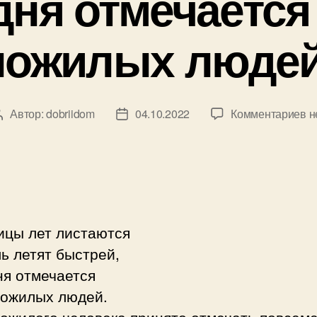
дня отмечается
пожилых людей
к
Автор:
dobriidom
04.10.2022
Комментариев
н
Автор
Дата
з
записи
записи
С
о
Д
п
л
ицы лет листаются
ь летят быстрей,
ня отмечается
пожилых людей.