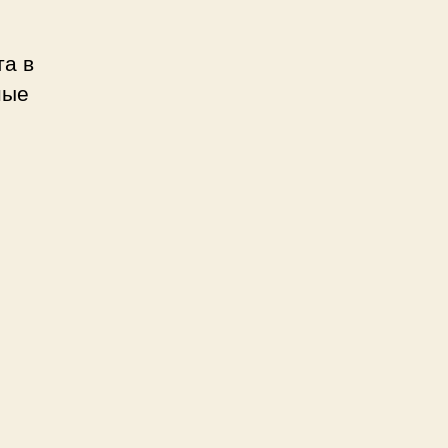
та в
ные