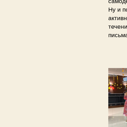
самод
Ну и п
активн
течен
письма