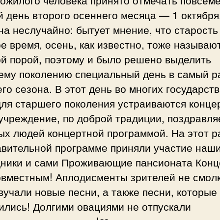
ожилого человека принято отмечать повсеме
 день второго осеннего месяца — 1 октября
а неслучайно: бытует мнение, что старость
е время, осень, как известно, тоже называю
ой порой, поэтому и было решено выделить
ему поколению специальный день в самый р
го сезона. В этот день во многих государст
для старшего поколения устраиваются конце
учреждение, по доброй традиции, поздравля
х людей концертной программой. На этот р
авительной программе приняли участие наш
дники и сами Проживающие пансионата Конц
овместным! Аплодисменты зрителей не смол
вучали новые песни, а также песни, которые
ились! Долгими овациями не отпускали