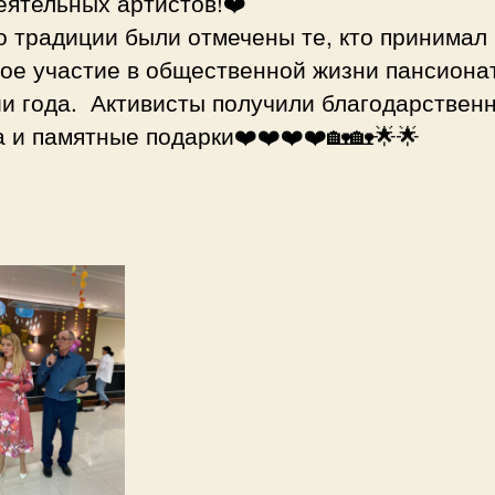
еятельных артистов!❤️
о традиции были отмечены те, кто принимал
ое участие в общественной жизни пансиона
ии года. Активисты получили благодарствен
 и памятные подарки❤️❤️❤️❤️🏡🏡🌟🌟