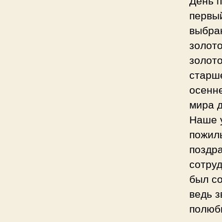
День п
первый
выбран
золото
золот
старш
осенне
мира 
Наше 
пожилы
поздр
сотру
был с
ведь з
полюб