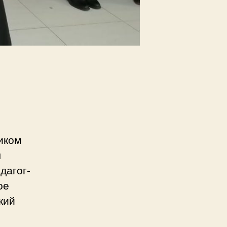
иком
ы
дагог-
ое
кий