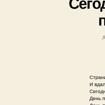
Сего
Стран
И вдал
Сегод
День 