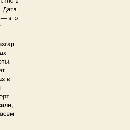
стно в
. Дата
 — это
т
азгар
вах
рты.
ет
аз в
и
ерт
кали,
 всем