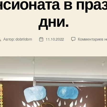
нсионата в пр
дни.
к
Автор:
dobriidom
11.10.2022
Комментариев
н
Автор
Дата
з
записи
записи
Го
п
в
п
дн