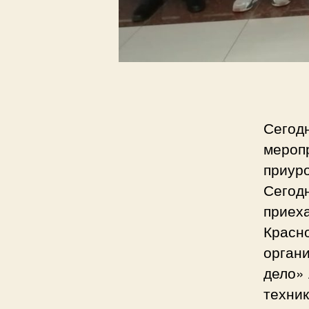
Сегод
мероп
приуро
Сегод
приех
Красно
органи
дело»
техник