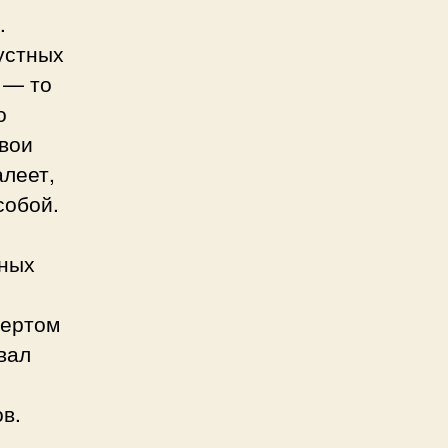
.
устных
 — то
о
свои
алеет,
собой.
ьных
цертом
вал
в.