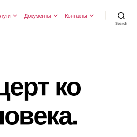
луги
Документы
Контакты
Search
ерт ко
овека.