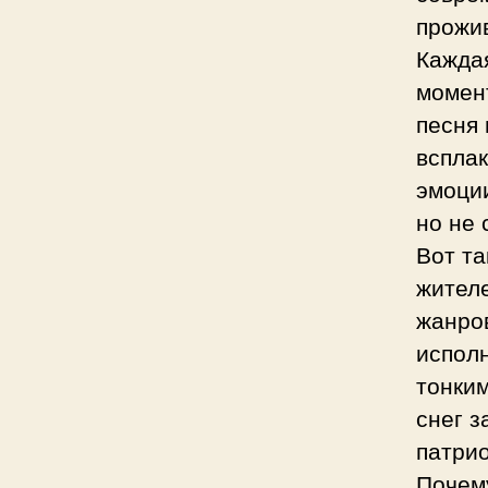
прожи
Кажда
момент
песня 
всплак
эмоции
но не 
Вот та
жител
жанро
исполн
тонки
снег з
патрио
Почему