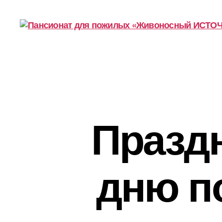
Пансионат
для
пожилых
«Живоносный
ИСТОЧНИК»
Празд
дню п