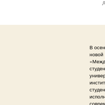
В осен
новой
«Межд
студе
универ
инстит
студен
исполн
совре