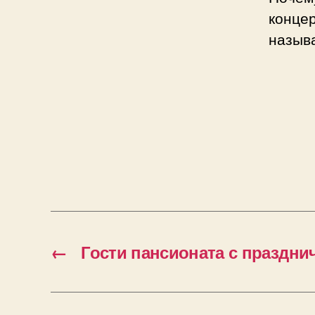
конце
назыв
←
Гости пансионата с праздн