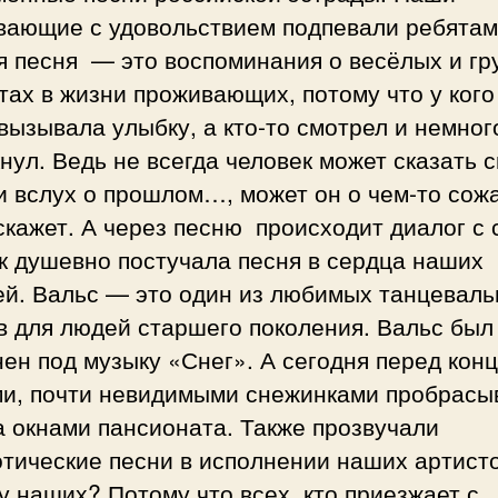
вающие с удовольствием подпевали ребятам
я песня — это воспоминания о весёлых и гр
ах в жизни проживающих, потому что у кого
вызывала улыбку, а кто-то смотрел и немног
нул. Ведь не всегда человек может сказать 
 вслух о прошлом…, может он о чем-то сож
скажет. А через песню происходит диалог с 
к душевно постучала песня в сердца наших
ей. Вальс — это один из любимых танцевал
в для людей старшего поколения. Вальс был
ен под музыку «Снег». А сегодня перед кон
ми, почти невидимыми снежинками пробрасы
а окнами пансионата. Также прозвучали
тические песни в исполнении наших артисто
 наших? Потому что всех, кто приезжает с