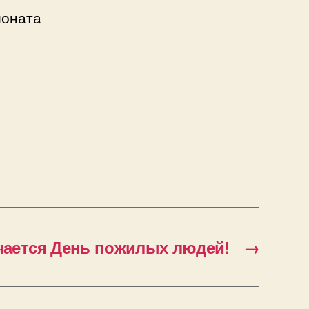
ионата
чается День пожилых людей!
→