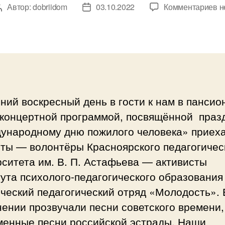
к
Автор:
dobriidom
03.10.2022
Комментариев
н
Автор
Дата
з
записи
записи
П
к
ко
д
п
че
ний воскресный день в гости к нам в пансио
 концертной программой, посвящённой праз
ународному дню пожилого человека» приех
нты — волонтёры Красноярского педагогичес
ситета им. В. П. Астафьева — активисты
ута психолого-педагогического образования
ческий педагогический отряд «Молодость». 
ении прозвучали песни советского времени,
менные песни российской эстрады. Наши