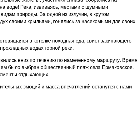
на воде! Река, извиваясь, местами с шумными
идам природы. За одной из излучин, в крутом
здух своими крыльями, гонялись за насекомыми для своих
отовящаяся в котелке походная еда, свист закипающего
 прохладных водах горной реки.
авились вниз по течению по намеченному маршруту. Время
нишем было выбран общественный пляж села Ермаковское.
дисменты отдыхающих.
ительных эмоций и масса впечатлений останутся с нами