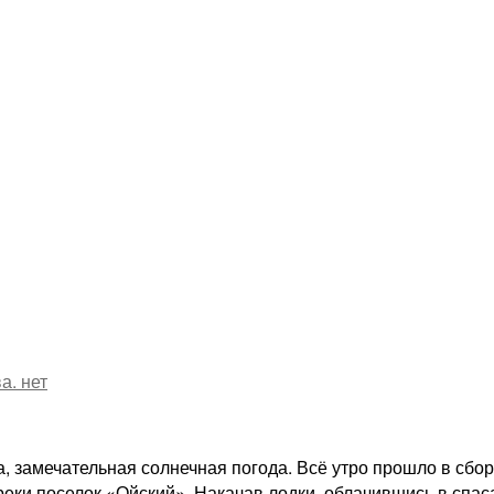
а.
нет
, замечательная солнечная погода. Всё утро прошло в сбор
еки поселок «Ойский». Накачав лодки, облачившись в спас