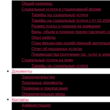
Общий перечень
Социальные услуги в стационарной форме
Тарифы на социальные услуги
Тарифы на социальные услуги c 01.02.202
Размер платы и порядок ее взимания
Виды, объем и порядок предоставления с
Опыт работы
План финансово-хозяйственной деятельн
Отчет об оказанных услугах
Преимущества получения гос. услуг в эл
Социальные услуги на дому
Тарифы на социальные услуги
Документы
Законодательство
Локальные документы
Проверки и предписания
Ограничительные меры
Контакты
Администрация