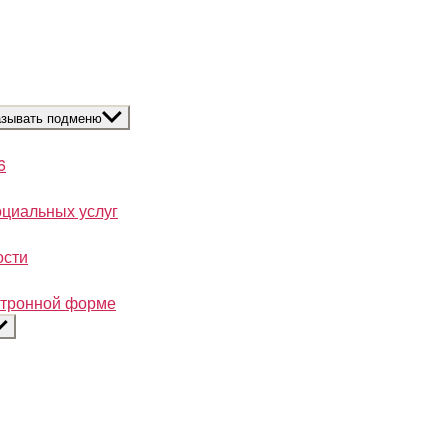
азывать подменю
6
оциальных услуг
ости
ектронной форме