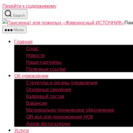
Перейти к содержимому
Search
Пан
Меню
Главная
О нас
Новости
Наши партнеры
Полезные ссылки
Об учреждении
Структура и органы управления
Основные сведения
Кадровый состав
Вакансии
Материально-техническое обеспечение
QR-код для прохождения НОК
Архив фотогалереи
Услуги