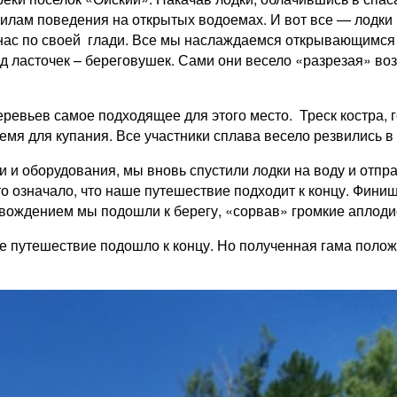
илам поведения на открытых водоемах. И вот все — лодки 
нас по своей глади. Все мы наслаждаемся открывающимся в
д ласточек – береговушек. Сами они весело «разрезая» во
вьев самое подходящее для этого место. Треск костра, г
емя для купания. Все участники сплава весело резвились в
и оборудования, мы вновь спустили лодки на воду и отпр
то означало, что наше путешествие подходит к концу. Фи
ровождением мы подошли к берегу, «сорвав» громкие апло
 путешествие подошло к концу. Но полученная гама полож