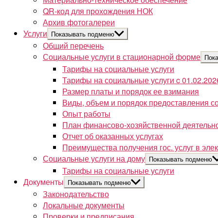
QR-код для прохождения НОК
Архив фотогалереи
Услуги
Показывать подменю
Общий перечень
Социальные услуги в стационарной форме
Пок
Тарифы на социальные услуги
Тарифы на социальные услуги c 01.02.202
Размер платы и порядок ее взимания
Виды, объем и порядок предоставления с
Опыт работы
План финансово-хозяйственной деятельн
Отчет об оказанных услугах
Преимущества получения гос. услуг в эл
Социальные услуги на дому
Показывать подменю
Тарифы на социальные услуги
Документы
Показывать подменю
Законодательство
Локальные документы
Проверки и предписания