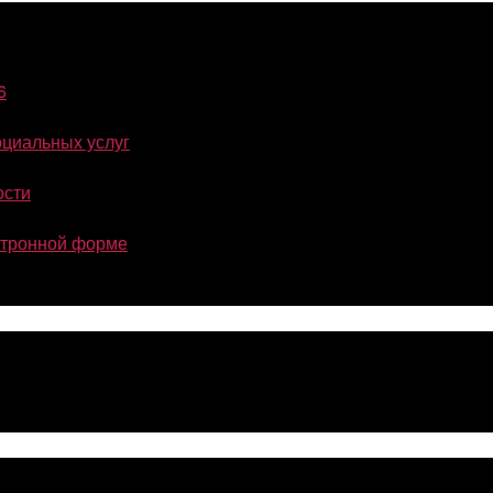
6
оциальных услуг
ости
ектронной форме