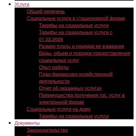
Услуги
Общий перечень
Социальные услуги в стационарной форме
Тарифы на социальные услуги
Тарифы на социальные услуги c
01.02.2026
Размер платы и порядок ее взимания
Виды, объем и порядок предоставления
социальных услуг
Опыт работы
План финансово-хозяйственной
деятельности
Отчет об оказанных услугах
Преимущества получения гос. услуг в
электронной форме
Социальные услуги на дому
Тарифы на социальные услуги
Документы
Законодательство