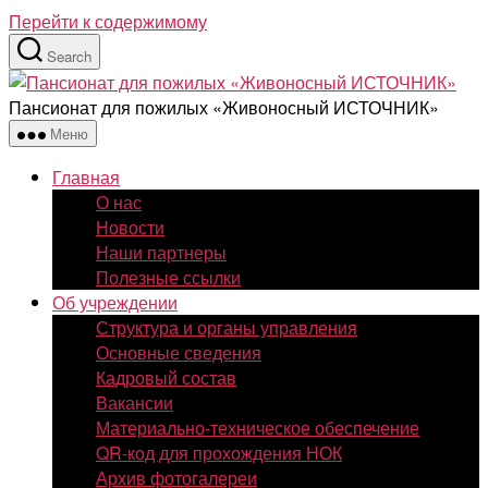
Перейти к содержимому
Search
Пансионат для пожилых «Живоносный ИСТОЧНИК»
Меню
Главная
О нас
Новости
Наши партнеры
Полезные ссылки
Об учреждении
Структура и органы управления
Основные сведения
Кадровый состав
Вакансии
Материально-техническое обеспечение
QR-код для прохождения НОК
Архив фотогалереи