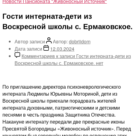
Новости Пансионата "Живоносный Источник"
Гости интерната-дети из
Воскресной школы с. Ермаковское.
Автор записи
Автор:
dobriidom
Дата записи
12.03.2024
Комментариев
к записи Гости интерната-дети из
Воскресной школы с. Ермаковское.
нет
По приглашению директора психоневрологического
интерната Людмилы Юрьевны Моториной, дети из
Воскресной школы приехали порадовать жителей
интерната духовными, патриотическими и детскими
песнями в честь праздника Защитника Отечества.
Накануне интернату передали две прекрасные иконы
Пресвятой Богородицы «Живоносный источник». Перед
концертом был совершён молебен по освящению этих