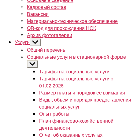
Кадровый состав
Вакансии
Материально-техническое обеспечение
QR-код для прохождения НОК
Архив фотогалереи
Услуги
Показывать
подменю
Общий перечень
Социальные услуги в стационарной форме
Показывать
подменю
Тарифы на социальные услуги
Тарифы на социальные услуги c
01.02.2026
Размер платы и порядок ее взимания
Виды, объем и порядок предоставления
социальных услуг
Опыт работы
План финансово-хозяйственной
деятельности
Отчет об оказанных услугах