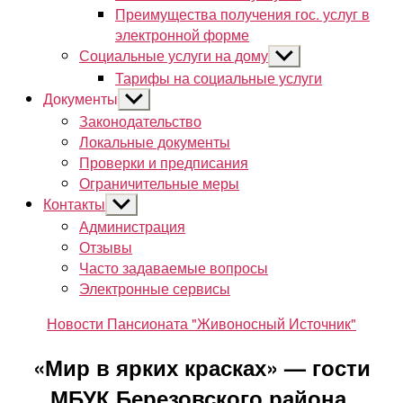
Преимущества получения гос. услуг в
электронной форме
Социальные услуги на дому
Показывать
подменю
Тарифы на социальные услуги
Документы
Показывать
подменю
Законодательство
Локальные документы
Проверки и предписания
Ограничительные меры
Контакты
Показывать
подменю
Администрация
Отзывы
Часто задаваемые вопросы
Электронные сервисы
Рубрики
Новости Пансионата "Живоносный Источник"
«Мир в ярких красках» — гости
МБУК Березовского района,