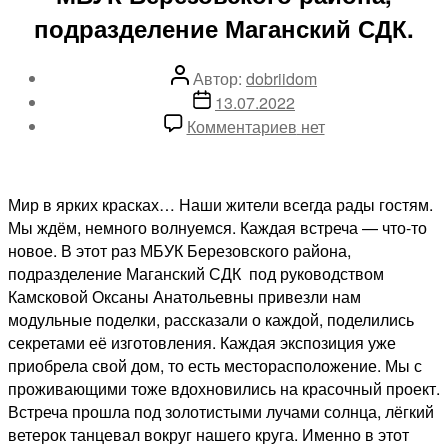
подразделение Маганский СДК.
Автор
Автор:
dobriidom
записи
Дата
13.07.2022
записи
к
Комментариев
нет
записи
«Мир
в
Мир в ярких красках… Наши жители всегда рады гостям.
ярких
Мы ждём, немного волнуемся. Каждая встреча — что-то
красках»
новое. В этот раз МБУК Березовского района,
—
подразделение Маганский СДК под руководством
гости
Камсковой Оксаны Анатольевны привезли нам
МБУК
модульные поделки, рассказали о каждой, поделились
Березовского
секретами её изготовления. Каждая экспозиция уже
района,
приобрела свой дом, то есть месторасположение. Мы с
подразделение
проживающими тоже вдохновились на красочный проект.
Маганский
Встреча прошла под золотистыми лучами солнца, лёгкий
СДК.
ветерок танцевал вокруг нашего круга. Именно в этот